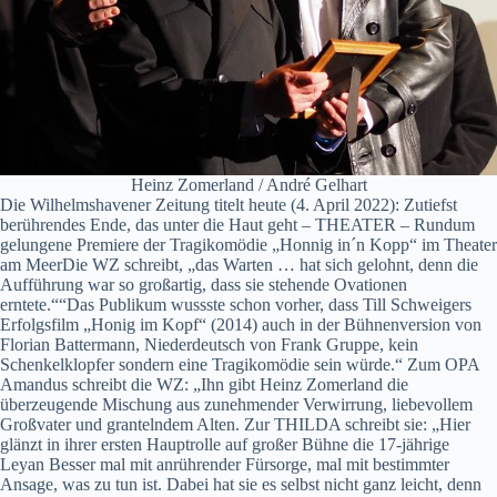
Heinz Zomerland / André Gelhart
Die Wilhelmshavener Zeitung titelt heute (4. April 2022): Zutiefst
berührendes Ende, das unter die Haut geht – THEATER – Rundum
gelungene Premiere der Tragikomödie „Honnig in´n Kopp“ im Theater
am MeerDie WZ schreibt, „das Warten … hat sich gelohnt, denn die
Aufführung war so großartig, dass sie stehende Ovationen
erntete.““Das Publikum wussste schon vorher, dass Till Schweigers
Erfolgsfilm „Honig im Kopf“ (2014) auch in der Bühnenversion von
Florian Battermann, Niederdeutsch von Frank Gruppe, kein
Schenkelklopfer sondern eine Tragikomödie sein würde.“ Zum OPA
Amandus schreibt die WZ: „Ihn gibt Heinz Zomerland die
überzeugende Mischung aus zunehmender Verwirrung, liebevollem
Großvater und grantelndem Alten. Zur THILDA schreibt sie: „Hier
glänzt in ihrer ersten Hauptrolle auf großer Bühne die 17-jährige
Leyan Besser mal mit anrührender Fürsorge, mal mit bestimmter
Ansage, was zu tun ist. Dabei hat sie es selbst nicht ganz leicht, denn