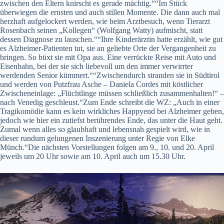
zwischen den Eltern knirscht es gerade mächtig.““Im Stück
überwiegen die ernsten und auch stillen Momente. Die dann auch mal
herzhaft aufgelockert werden, wie beim Arztbesuch, wenn Tierarzt
Rosenbach seinen „Kollegen“ (Wolfgang Watty) aufmischt, statt
dessen Diagnose zu lauschen.““Ihre Kinderärztin hatte erzählt, wie gut
es Alzheimer-Patienten tut, sie an geliebte Orte der Vergangenheit zu
bringen. So büxt sie mit Opa aus. Eine verrückte Reise mit Auto und
Eisenbahn, bei der sie sich liebevoll um den immer verwirrter
werdenden Senior kümmert.““Zwischendurch stranden sie in Südtirol
und werden von Putzfrau Asche – Daniela Cordes mit köstlicher
Zwischeneinlage: „Flüchtlinge müssen schließlich zusammenhalten!“ –
nach Venedig geschleust.“Zum Ende schreibt die WZ: „Auch in einer
Tragikomödie kann es kein wirkliches Happyend bei Alzheimer geben,
jedoch wie hier ein zutiefst berührendes Ende, das unter die Haut geht.
Zumal wenn alles so glaubhaft und lebensnah gespielt wird, wie in
dieser rundum gelungenen Inszenierung unter Regie von Elke
Münch.“Die nächsten Vorstellungen folgen am 9., 10. und 20. April
jeweils um 20 Uhr sowie am 10. April auch um 15.30 Uhr.