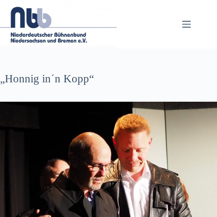
Zum
Inhalt
springen
„Honnig in´n Kopp“