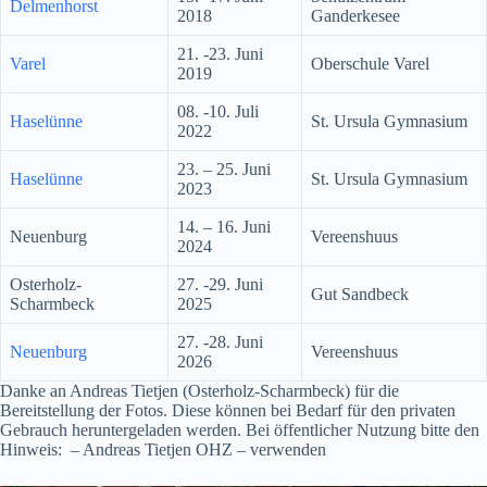
Delmenhorst
2018
Ganderkesee
21. -23. Juni
Varel
Oberschule Varel
2019
08. -10. Juli
Haselünne
St. Ursula Gymnasium
2022
23. – 25. Juni
Haselünne
St. Ursula Gymnasium
2023
14. – 16. Juni
Neuenburg
Vereenshuus
2024
Osterholz-
27. -29. Juni
Gut Sandbeck
Scharmbeck
2025
27. -28. Juni
Neuenburg
Vereenshuus
2026
Danke an Andreas Tietjen (Osterholz-Scharmbeck) für die
Bereitstellung der Fotos. Diese können bei Bedarf für den privaten
Gebrauch heruntergeladen werden. Bei öffentlicher Nutzung bitte den
Hinweis: – Andreas Tietjen OHZ – verwenden