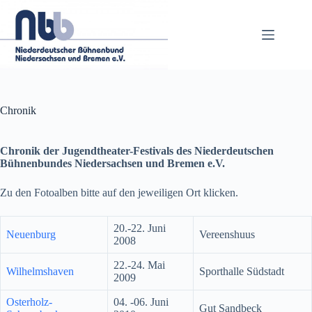
Zum
Inhalt
springen
Chronik
Chronik der Jugendtheater-Festivals des Niederdeutschen
Bühnenbundes
Niedersachsen und Bremen e.V.
Zu den Fotoalben bitte auf den jeweiligen Ort klicken.
20.-22. Juni
Neuenburg
Vereenshuus
2008
22.-24. Mai
Wilhelmshaven
Sporthalle Südstadt
2009
Osterholz-
04. -06. Juni
Gut Sandbeck