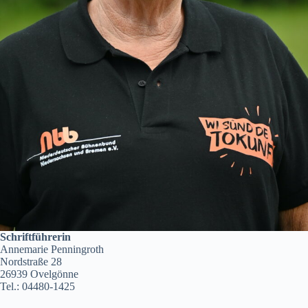
Schriftführerin
Annemarie Penningroth
Nordstraße 28
26939 Ovelgönne
Tel.: 04480-1425