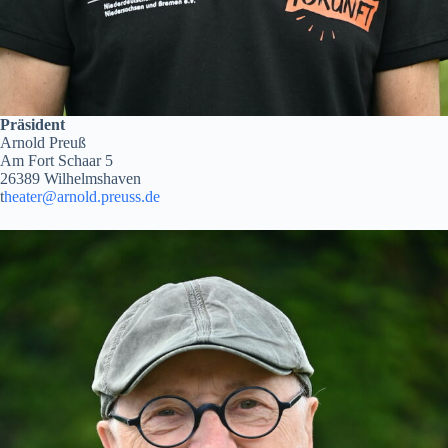
Präsident
Arnold Preuß
Am Fort Schaar 5
26389 Wilhelmshaven
t
heater@arnold.preuss.de