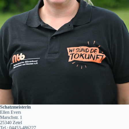
Schatzmeisterin
Ellen Evers
Marschstr. 1
25340 Zetel
Tel.: 04453-486227