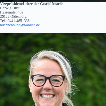
Vizepräsident/Leiter der Geschäftsstelle
Herwig Dust
Haarenufer 45a
26122 Oldenburg
Tel.: 0441-4851336
buehnenbund@t-online.de