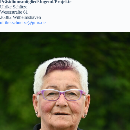
Präsidiumsmitglied/Jugend
/
Projekte
Ulrike Schütze
Weserstraße 61
26382 Wilhelmshaven
ulrike-schuetze@gmx.de