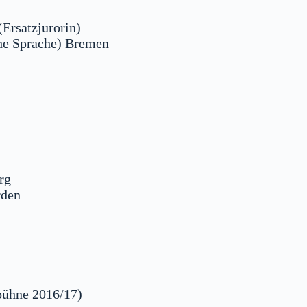
Ersatzjurorin)
che Sprache) Bremen
rg
rden
bühne 2016/17)