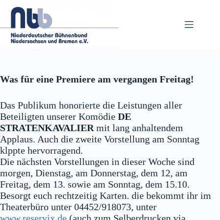
Zum
Inhalt
springen
Was für eine Premiere am vergangen Freitag!
Das Publikum honorierte die Leistungen aller
Beteiligten unserer Komödie
DE
STRATENKAVALIER
mit lang anhaltendem
Applaus. Auch die zweite Vorstellung am Sonntag
klppte hervorragend.
Die nächsten Vorstellungen in dieser Woche sind
morgen, Dienstag, am Donnerstag, dem 12, am
Freitag, dem 13. sowie am Sonntag, dem 15.10.
Besorgt euch rechtzeitig Karten. die bekommt ihr im
Theaterbüro unter 04452/918073, unter
www.reservix.de
(auch zum Selberdrucken via