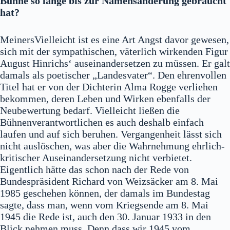
Bühne so lange bis zur Namensänderung gebraucht
hat?
MeinersVielleicht ist es eine Art Angst davor gewesen,
sich mit der sympathischen, väterlich wirkenden Figur
August Hinrichs‘ auseinandersetzen zu müssen. Er galt
damals als poetischer „Landesvater“. Den ehrenvollen
Titel hat er von der Dichterin Alma Rogge verliehen
bekommen, deren Leben und Wirken ebenfalls der
Neubewertung bedarf. Vielleicht ließen die
Bühnenverantwortlichen es auch deshalb einfach
laufen und auf sich beruhen. Vergangenheit lässt sich
nicht auslöschen, was aber die Wahrnehmung ehrlich-
kritischer Auseinandersetzung nicht verbietet.
Eigentlich hätte das schon nach der Rede von
Bundespräsident Richard von Weizsäcker am 8. Mai
1985 geschehen können, der damals im Bundestag
sagte, dass man, wenn vom Kriegsende am 8. Mai
1945 die Rede ist, auch den 30. Januar 1933 in den
Blick nehmen muss. Denn dass wir 1945 vom