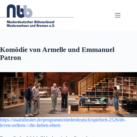
Zum
Inhalt
springen
Komödie von Armelle und Emmanuel
Patron
https://staatstheater.de/programm/niederdeutsch/spielzeit-2526/de-
leven-oellern-/-die-lieben-eltern